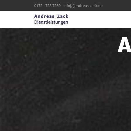
0172 - 728 7260
info[a]andreas-zack.de
A